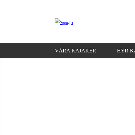
VÅRA KAJAKER
HYR K