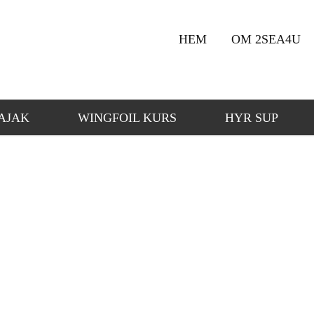
HEM
OM 2SEA4U
AJAK
WINGFOIL KURS
HYR SUP